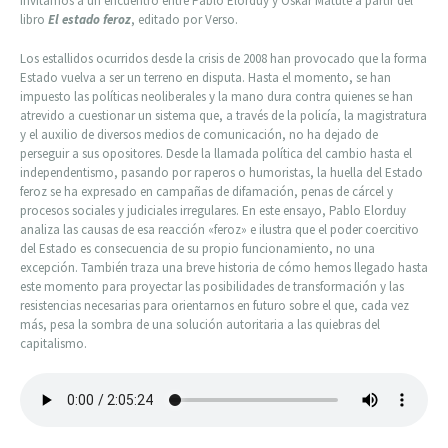
invitamos a un encuentro entre Pablo Elorduy y Óskar Matute a partir del
libro
El estado feroz
, editado por Verso.
Los estallidos ocurridos desde la crisis de 2008 han provocado que la forma
Estado vuelva a ser un terreno en disputa. Hasta el momento, se han
impuesto las políticas neoliberales y la mano dura contra quienes se han
atrevido a cuestionar un sistema que, a través de la policía, la magistratura
y el auxilio de diversos medios de comunicación, no ha dejado de
perseguir a sus opositores. Desde la llamada política del cambio hasta el
independentismo, pasando por raperos o humoristas, la huella del Estado
feroz se ha expresado en campañas de difamación, penas de cárcel y
procesos sociales y judiciales irregulares. En este ensayo, Pablo Elorduy
analiza las causas de esa reacción «feroz» e ilustra que el poder coercitivo
del Estado es consecuencia de su propio funcionamiento, no una
excepción. También traza una breve historia de cómo hemos llegado hasta
este momento para proyectar las posibilidades de transformación y las
resistencias necesarias para orientarnos en futuro sobre el que, cada vez
más, pesa la sombra de una solución autoritaria a las quiebras del
capitalismo.