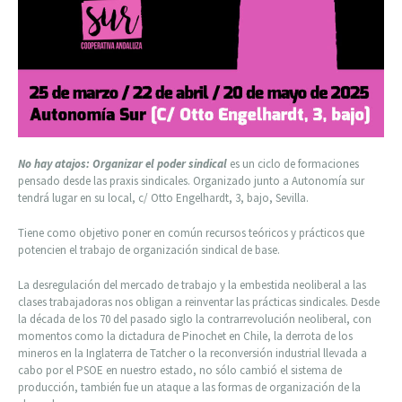
No hay atajos: Organizar el poder sindical
es un ciclo de formaciones
pensado desde las praxis sindicales. Organizado junto a Autonomía sur
tendrá lugar en su local, c/ Otto Engelhardt, 3, bajo, Sevilla.
Tiene como objetivo poner en común recursos teóricos y prácticos que
potencien el trabajo de organización sindical de base.
La desregulación del mercado de trabajo y la embestida neoliberal a las
clases trabajadoras nos obligan a reinventar las prácticas sindicales. Desde
la década de los 70 del pasado siglo la contrarrevolución neoliberal, con
momentos como la dictadura de Pinochet en Chile, la derrota de los
mineros en la Inglaterra de Tatcher o la reconversión industrial llevada a
cabo por el PSOE en nuestro estado, no sólo cambió el sistema de
producción, también fue un ataque a las formas de organización de la