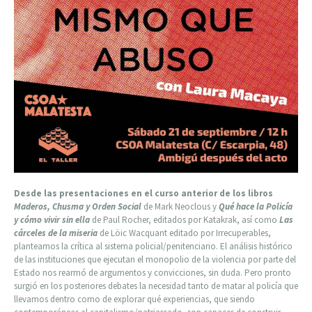
Desde las presentaciones en el curso anterior de los libros
Maderos, Chusma y Orden Social
de Mark Neoclous y
Qué hace la Policía
y cómo vivir sin ella
de Paul Rocher, editados por Katakrak, así como
Las
cárceles de la miseria
de Löic Wacquant editado por Irrecuperables,
planteamos la crítica al sistema policial/penitenciario. El análisis histórico
de las instituciones que ejecutan el monopolio de la violencia por parte del
Estado nos rearmó de argumentos y convicciones, sin duda. Pero pronto
surgió en los posteriores debates la necesidad tanto de matar al policía que
llevamos dentro como de explorar qué experiencias, que siendo