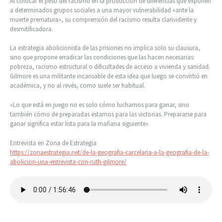
Al colocar el peso del racismo en la producción de diferencias que ex­ponen
a determinados grupos sociales a una mayor vulnerabilidad «ante la
muerte prematura», su comprensión del racismo resulta clarividente y
desmitificadora.
La estrategia abolicionista de las prisiones no implica solo su clausura,
sino que propone erradicar las condiciones que las hacen necesarias:
pobreza, racismo estructural o dificultades de acceso a vivienda y sanidad.
Gilmore es una militante incansable de esta idea que luego se convirtió en
académica, y no al revés, como suele ser habitual.
«Lo que está en juego no es solo cómo luchamos para ganar, sino
también cómo de preparadas estamos para las victorias. Prepararse para
ganar significa estar lista para la mañana siguiente»
Entrevista en Zona de Estrategia
https://zonaestrategia.net/de-la-geografia-carcelaria-a-la-geografia-de-la-
abolicion-una-entrevista-con-ruth-gilmore/