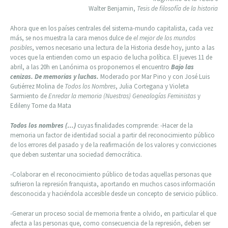
Walter Benjamin,
Tesis de filosofía de la historia
Ahora que en los países centrales del sistema-mundo capitalista, cada vez
más, se nos muestra la cara menos dulce de
el mejor de los mundos
posibles
, vemos necesario una lectura de la Historia desde hoy, junto a las
voces que la entienden como un espacio de lucha política. El jueves 11 de
abril, a las 20h en Lanónima os proponemos el encuentro
Bajo las
cenizas. De memorias y luchas.
Moderado por Mar Pino y con José Luis
Gutiérrez Molina de
Todos los Nombres
, Julia Cortegana y Violeta
Sarmiento de
Enredar la memoria (Nuestras) Genealogías Feministas
y
Edileny Tome da Mata
Todos los nombres (…)
cuyas finalidades comprende: -Hacer de la
memoria un factor de identidad social a partir del reconocimiento público
de los errores del pasado y de la reafirmación de los valores y convicciones
que deben sustentar una sociedad democrática.
-Colaborar en el reconocimiento público de todas aquellas personas que
sufrieron la represión franquista, aportando en muchos casos información
desconocida y haciéndola accesible desde un concepto de servicio público.
-Generar un proceso social de memoria frente a olvido, en particular el que
afecta a las personas que, como consecuencia de la represión, deben ser