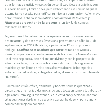
contemporáneas al capitalismo/patriarcado, son capaces de construir
otras formas de justicia y resolución de conflictos. Desde la práctica, con
sus posibilidades y limitaciones, pero desbordando esa ubicuidad que el
sistema tanto necesita para justificar su miseria y dominación. Así en mayo
organizamos la charla sobre
Policías Comunitarias de Guerrero y
Michoacan
aprovechando la presencia
en Sevilla de compas
militantes de México.
Siguiendo ese hilo de búsqueda de experiencias entroncamos con un
debate actual y de base en
los feminismos,
presentamos el sábado 21 de
septiembre, en el COSA Malatesta, a partir de las 12, y con posterior
ambigú,
Conflicto
no es lo mismo que abuso
editada por Genera y
Hamaca, y que contará con la presencia de la co-autora
Laura Macaya.
En el texto se plantea, desde el antipunitivismo y con la perspectiva de
años de prácticas, un análisis sobre cómo abordamos las agresiones
machistas y conflictos de relaciones afectivas dentro de los espacios
autodenominados libres, autogestionados, alternativos …o simplemente
“nuestros”.
Plantea una visión crítica, estructural y honesta sobre las prácticas y
discursos que hemos ido desarrollando entre todxs en torno a los abusos y
agresiones. Para seguir avanzando, en lo cotidiano y personal, abordar
estas cuestiones desde una perspectiva general ha de servir para atinar y
comprender mejor lo concreto.