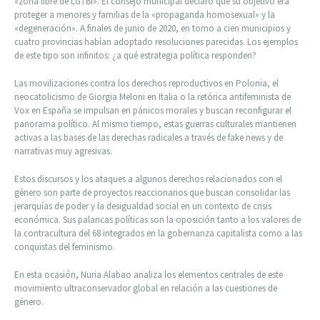
«zona libre de LGTBI». El consejo municipal declaró que su objetivo era
proteger a menores y familias de la «propaganda homosexual» y la
«degeneración». A finales de junio de 2020, en torno a cien municipios y
cuatro provincias habían adoptado resoluciones parecidas. Los ejemplos
de este tipo son infinitos: ¿a qué estrategia política responden?
Las movilizaciones contra los derechos reproductivos en Polonia, el
neocatolicismo de Giorgia Meloni en Italia o la retórica antifeminista de
Vox en España se impulsan en pánicos morales y buscan reconfigurar el
panorama político. Al mismo tiempo, estas guerras culturales mantienen
activas a las bases de las derechas radicales a través de fake news y de
narrativas muy agresivas.
Estos discursos y los ataques a algunos derechos relacionados con el
género son parte de proyectos reaccionarios que buscan consolidar las
jerarquías de poder y la desigualdad social en un contexto de crisis
económica. Sus palancas políticas son la oposición tanto a los valores de
la contracultura del 68 integrados en la gobernanza capitalista como a las
conquistas del feminismo.
En esta ocasión, Nuria Alabao analiza los elementos centrales de este
movimiento ultraconservador global en relación a las cuestiones de
género.