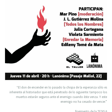
“El don de encender en lo pasado la chispa de la esperanza sólo es
inherente al historiador que está penetrado de lo siguiente: tampoco los
muertos estarán seguros ante el enemigo cuando éste venza. Y este
enemigo no ha cesado de vencer.”
fragmento de la TESIS 6