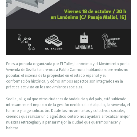
En esta jornada organizada por El Taller, Lanónima y el Movimiento por la
Vivienda de Sevilla tendremos a Pablo Carmona hablando sobre rentismo
popular: el sistema de la propiedad en el estado español y su
conformación histórica, y cómo ambos aspectos son integrados en la
práctica activista en los movimientos sociales.
Sevilla, al igual que otras ciudades de Andalucía y del país, está sufriendo
intensamente el impacto de la gestión neoliberal del alquiler, la vivienda, el
turismo y la gentrificación. Desde los movimientos y colectivos sociales,
creemos que realizar un diagnóstico certero nos ayudará a focalizar mejor
nuestras estrategias y a pensar mejor la ciudad que queremos hacer y
habitar.