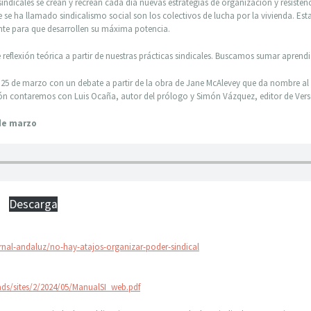
sindicales se crean y recrean cada día nuevas estrategias de organización y resisten
e se ha llamado sindicalismo social son los colectivos de lucha por la vivienda. Est
te para que desarrollen su máxima potencia.
 reflexión teórica a partir de nuestras prácticas sindicales. Buscamos sumar aprendiz
 25 de marzo con un debate a partir de la obra de Jane McAlevey que da nombre al 
ión contaremos con Luis Ocaña, autor del prólogo y Simón Vázquez, editor de Vers
de marzo
Descarga
ornal-andaluz/no-hay-atajos-organizar-poder-sindical
ads/sites/2/2024/05/ManualSI_web.pdf