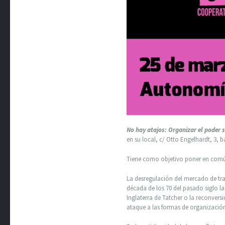
No hay atajos: Organizar el poder s
en su local, c/ Otto Engelhardt, 3, ba
Tiene como objetivo poner en común 
La desregulación del mercado de trab
década de los 70 del pasado siglo l
Inglaterra de Tatcher o la reconver
ataque a las formas de organización