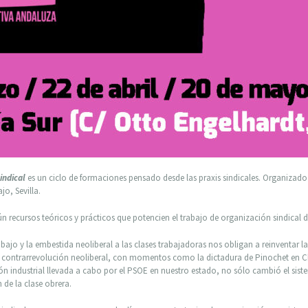
indical
es un ciclo de formaciones pensado desde las praxis sindicales. Organizado
jo, Sevilla.
recursos teóricos y prácticos que potencien el trabajo de organización sindical d
ajo y la embestida neoliberal a las clases trabajadoras nos obligan a reinventar las
a contrarrevolución neoliberal, con momentos como la dictadura de Pinochet en Chi
sión industrial llevada a cabo por el PSOE en nuestro estado, no sólo cambió el si
 de la clase obrera.