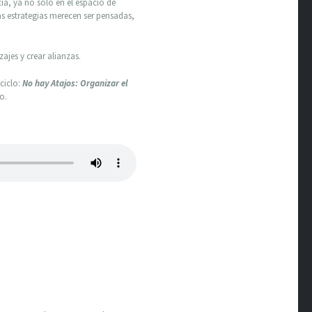
cia, ya no solo en el espacio de
as estrategias merecen ser pensadas,
ajes y crear alianzas.
ciclo:
No hay Atajos: Organizar el
o.