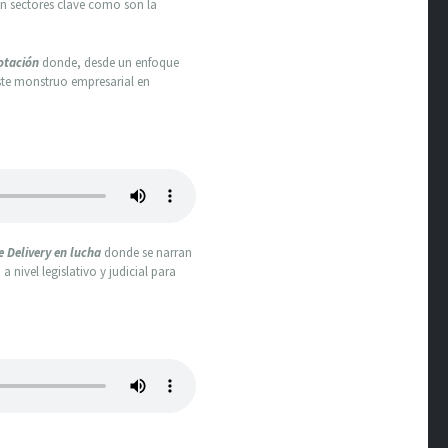
en sectores clave como son la
lotación
donde, desde un enfoque
ste monstruo empresarial en
e Delivery en lucha
donde se narran
 nivel legislativo y judicial para