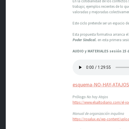
En la cotidianidad de los conflictos 
trabajo; ejemplos recientes de lo qu
valoradas y mejoradas colectivamen
Este ciclo pretende ser un espacio de
Esta propuesta formativa arranca el
Poder Sindical.
en esta primera ses
AUDIO y MATERIALES sesión 25 
esquema-NO-HAY-ATAJOS
Prólogo
No hay Atajos
https://www.elsaltodiario.com/el-j
Manual de organización inquilina
https://rosalux.es/wp-content/uplo