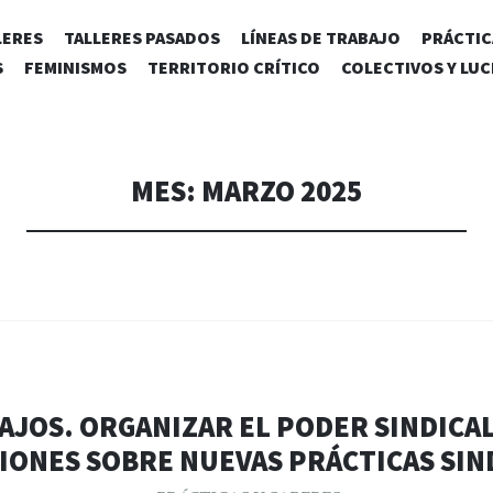
SALTAR
LERES
TALLERES PASADOS
LÍNEAS DE TRABAJO
PRÁCTIC
AL
S
FEMINISMOS
TERRITORIO CRÍTICO
COLECTIVOS Y LU
CONTENIDO
MES:
MARZO 2025
AJOS. ORGANIZAR EL PODER SINDICAL
ONES SOBRE NUEVAS PRÁCTICAS SIN