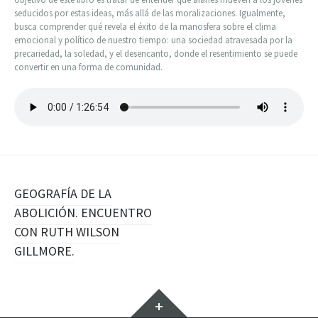
seducidos por estas ideas, más allá de las moralizaciones. Igualmente,
busca comprender qué revela el éxito de la manosfera sobre el clima
emocional y político de nuestro tiempo: una sociedad atravesada por la
precariedad, la soledad, y el desencanto, donde el resentimiento se puede
convertir en una forma de comunidad.
Navegación
GEOGRAFÍA DE LA
ABOLICIÓN. ENCUENTRO
de
CON RUTH WILSON
entradas
GILLMORE.
Widgets