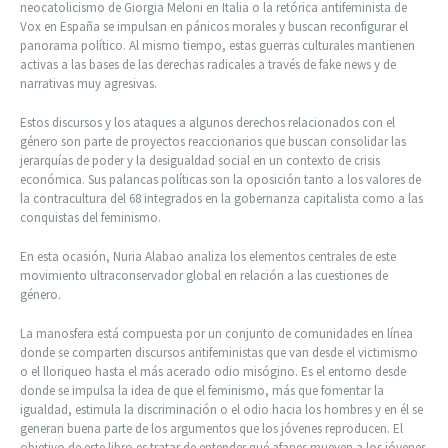
neocatolicismo de Giorgia Meloni en Italia o la retórica antifeminista de
Vox en España se impulsan en pánicos morales y buscan reconfigurar el
panorama político. Al mismo tiempo, estas guerras culturales mantienen
activas a las bases de las derechas radicales a través de fake news y de
narrativas muy agresivas.
Estos discursos y los ataques a algunos derechos relacionados con el
género son parte de proyectos reaccionarios que buscan consolidar las
jerarquías de poder y la desigualdad social en un contexto de crisis
económica. Sus palancas políticas son la oposición tanto a los valores de
la contracultura del 68 integrados en la gobernanza capitalista como a las
conquistas del feminismo.
En esta ocasión, Nuria Alabao analiza los elementos centrales de este
movimiento ultraconservador global en relación a las cuestiones de
género.
La manosfera está compuesta por un conjunto de comunidades en línea
donde se comparten discursos antifeministas que van desde el victimismo
o el lloriqueo hasta el más acerado odio misógino. Es el entorno desde
donde se impulsa la idea de que el feminismo, más que fomentar la
igualdad, estimula la discriminación o el odio hacia los hombres y en él se
generan buena parte de los argumentos que los jóvenes reproducen. El
objetivo de este libro es tratar de entender qué afanes mueven a los jóvenes