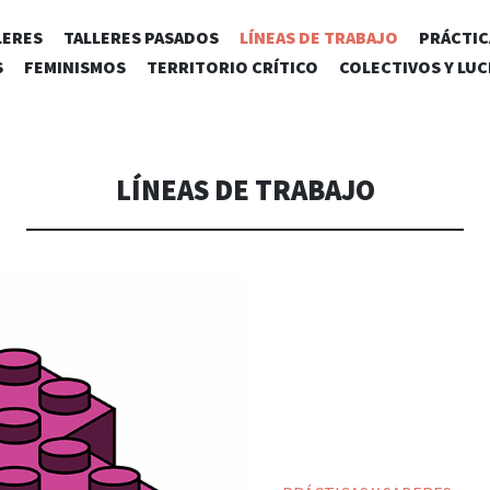
SALTAR
LERES
TALLERES PASADOS
LÍNEAS DE TRABAJO
PRÁCTIC
AL
S
FEMINISMOS
TERRITORIO CRÍTICO
COLECTIVOS Y LU
CONTENIDO
LÍNEAS DE TRABAJO