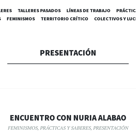
SALTAR
LERES
TALLERES PASADOS
LÍNEAS DE TRABAJO
PRÁCTIC
AL
S
FEMINISMOS
TERRITORIO CRÍTICO
COLECTIVOS Y LU
CONTENIDO
PRESENTACIÓN
ENCUENTRO CON NURIA ALABAO
FEMINISMOS
,
PRÁCTICAS Y SABERES
,
PRESENTACIÓN