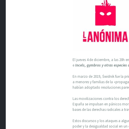
El jueves 4 de diciembre, a las 20h 
e
Incels, gymbros y otras especies 
En marzo de 2019, Świdnik fue la pr
a menores y familias de la «propaga
habían adoptado resoluciones parecid
Las movilizaciones contra los derech
España se impulsan en pánicos moral
bases de las derechas radicales a tr
Estos discursos y los ataques a alg
poder y la desigualdad social en un 