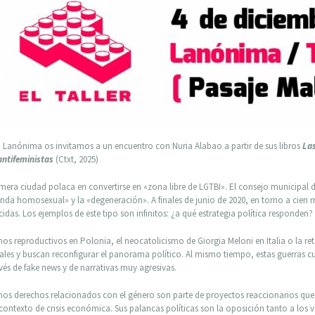
en Lanónima os invitamos a un encuentro con Nuria Alabao a partir de sus libros
Las
antifeministas
(Ctxt, 2025)
imera ciudad polaca en convertirse en «zona libre de LGTBI». El consejo municipal d
nda homosexual» y la «degeneración». A finales de junio de 2020, en torno a cien 
as. Los ejemplos de este tipo son infinitos: ¿a qué estrategia política responden?
os reproductivos en Polonia, el neocatolicismo de Giorgia Meloni en Italia o la ret
es y buscan reconfigurar el panorama político. Al mismo tiempo, estas guerras cul
avés de fake news y de narrativas muy agresivas.
unos derechos relacionados con el género son parte de proyectos reaccionarios que 
contexto de crisis económica. Sus palancas políticas son la oposición tanto a los v