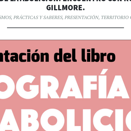
GILLMORE.
SMOS
,
PRÁCTICAS Y SABERES
,
PRESENTACIÓN
,
TERRITORIO 