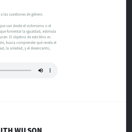
a las cuestiones de género.
ue van desde el victimismo o el
 que fomentar la igualdad, estimula
en. El objetivo de este libro es
nte, busca comprender qué revela el
ad, la soledad, y el desencanto,
RUTH WILSON