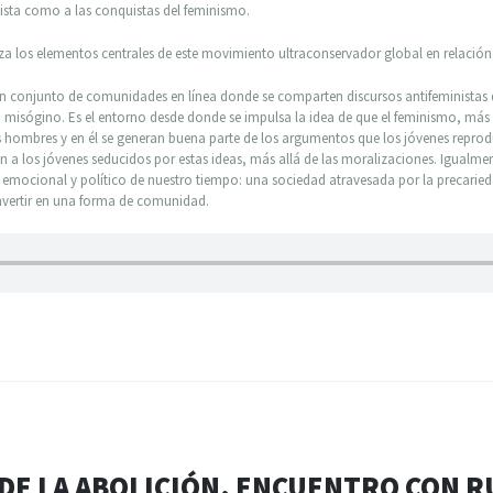
ista como a las conquistas del feminismo.
za los elementos centrales de este movimiento ultraconservador global en relación 
 conjunto de comunidades en línea donde se comparten discursos antifeministas q
 misógino. Es el entorno desde donde se impulsa la idea de que el feminismo, más
s hombres y en él se generan buena parte de los argumentos que los jóvenes reproduc
n a los jóvenes seducidos por estas ideas, más allá de las moralizaciones. Igualme
a emocional y político de nuestro tiempo: una sociedad atravesada por la precaried
nvertir en una forma de comunidad.
DE LA ABOLICIÓN. ENCUENTRO CON 