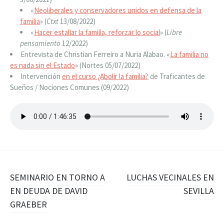
«
Neoliberales y conservadores unidos en defensa de la
familia
» (
Ctxt
13/08/2022)
«
Hacer estallar la familia, reforzar lo social
» (
Libre
pensamiento
12/2022)
Entrevista de Christian Ferreiro a Nuria Alabao. «
La familia no
es nada sin el Estado
» (Nortes 05/07/2022)
Intervención
en el curso ¿Abolir la familia?
de Traficantes de
Sueños / Nociones Comunes (09/2022)
Navegación
SEMINARIO EN TORNO A
LUCHAS VECINALES EN
EN DEUDA DE DAVID
SEVILLA
de
GRAEBER
entradas